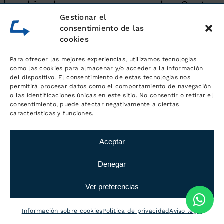
ubicadas muy cerca de Sant
Gestionar el
Llorenç Savall, gestionamos
consentimiento de las
servicios de logística industrial
cookies
para todo tipo de empresas.
Para ofrecer las mejores experiencias, utilizamos tecnologías
como las cookies para almacenar y/o acceder a la información
del dispositivo. El consentimiento de estas tecnologías nos
permitirá procesar datos como el comportamiento de navegación
o las identificaciones únicas en este sitio. No consentir o retirar el
consentimiento, puede afectar negativamente a ciertas
características y funciones.
Aceptar
Denegar
Ver preferencias
Información sobre cookies
Política de privacidad
Aviso legal