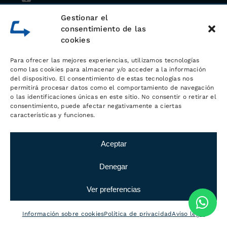
609 200 008
Gestionar el
consentimiento de las
cookies
Whatsapp
Para ofrecer las mejores experiencias, utilizamos tecnologías
como las cookies para almacenar y/o acceder a la información
del dispositivo. El consentimiento de estas tecnologías nos
permitirá procesar datos como el comportamiento de navegación
o las identificaciones únicas en este sitio. No consentir o retirar el
consentimiento, puede afectar negativamente a ciertas
características y funciones.
Aceptar
Denegar
Sobre
LOGÍSTICA MC
Ver preferencias
Información sobre cookies
Política de privacidad
Aviso legal
Logística MC trabaja desde hace más