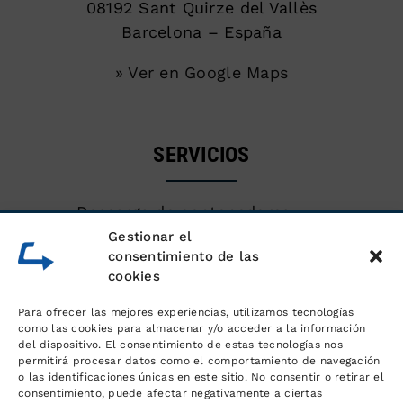
08192 Sant Quirze del Vallès
Barcelona – España
» Ver en Google Maps
SERVICIOS
Descarga de contenedores
marítimos
Gestionar el
consentimiento de las
cookies
Almacén de mercancías
Para ofrecer las mejores experiencias, utilizamos tecnologías
Servicios logísticos y gestión de
como las cookies para almacenar y/o acceder a la información
del dispositivo. El consentimiento de estas tecnologías nos
pedidos
permitirá procesar datos como el comportamiento de navegación
o las identificaciones únicas en este sitio. No consentir o retirar el
consentimiento, puede afectar negativamente a ciertas