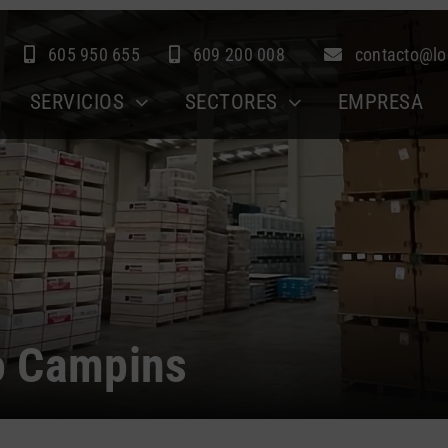
605 950 655
609 200 008
contacto@lo
SERVICIOS
SECTORES
EMPRESA
o Campins