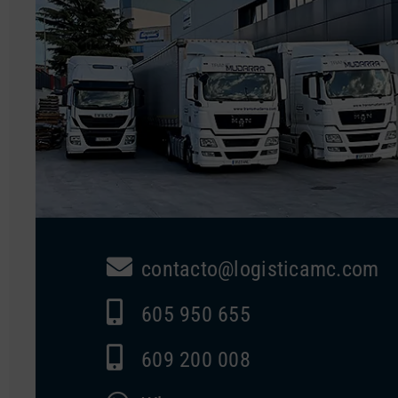
contacto@logisticamc.com
605 950 655
609 200 008