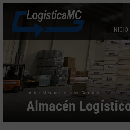
Saltar
al
contenido
INICIO
Inicio
»
Almacén Logístico Campins
Almacén Logístic