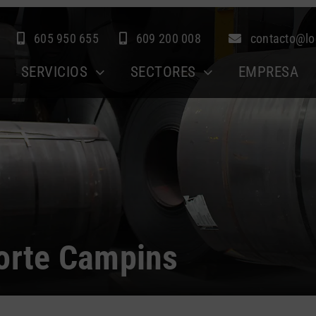
605 950 655
609 200 008
contacto@lo
SERVICIOS
SECTORES
EMPRESA
porte Campins