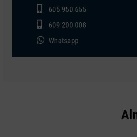
605 950 655
609 200 008
Whatsapp
Al