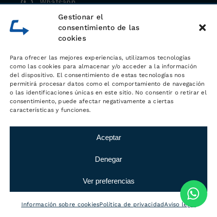
Whatsapp
Gestionar el
consentimiento de las
cookies
Para ofrecer las mejores experiencias, utilizamos tecnologías
como las cookies para almacenar y/o acceder a la información
del dispositivo. El consentimiento de estas tecnologías nos
permitirá procesar datos como el comportamiento de navegación
o las identificaciones únicas en este sitio. No consentir o retirar el
consentimiento, puede afectar negativamente a ciertas
características y funciones.
Sobre
Aceptar
LOGÍSTICA MC
Denegar
Desde hace más de 20 años, Logística
Ver preferencias
MC trabaja en el sector de la logística
y el transporte
con el objetivo de
Información sobre cookies
Política de privacidad
Aviso legal
ofrecer el mejor servicio a sus