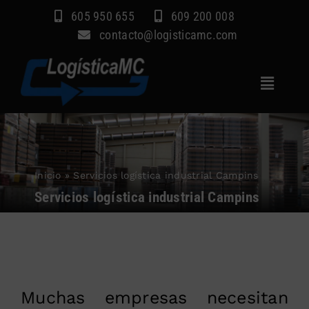
Saltar
605 950 655
609 200 008
al
contacto@logisticamc.com
contenido
Toggle
Navigat
Inicio
Servicios
Inicio
»
Servicios logística industrial Campins
Sectores
Servicios logística industrial Campins
Empresa
Blog
Contacto
Muchas empresas necesitan