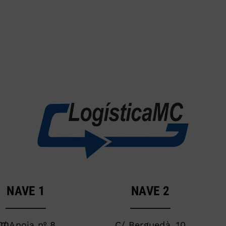
NAVE 1
NAVE 2
om
C/ Anoia nº 8
C/ Berguedà, 10