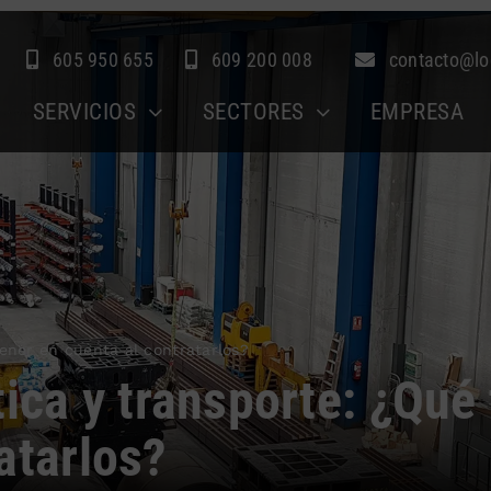
605 950 655
609 200 008
contacto@lo
SERVICIOS
SECTORES
EMPRESA
tener en cuenta al contratarlos?
tica y transporte: ¿Qué
atarlos?