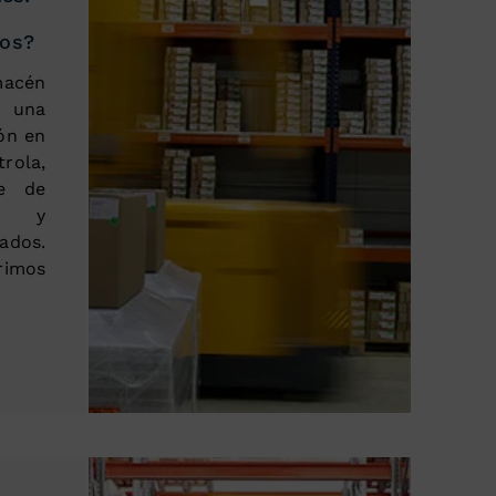
ios?
macén
 una
ón en
ola,
ce de
as y
dos.
rimos