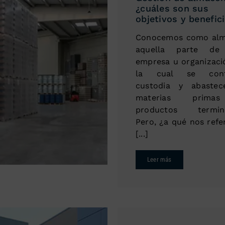
¿cuáles son sus
objetivos y benefic
Conocemos como al
aquella parte de
empresa u organizaci
la cual se contr
custodia y abaste
materias prim
productos termina
Pero, ¿a qué nos refe
[...]
Leer más