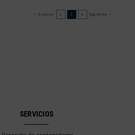
Anterior
Siguiente
2
3
4
SERVICIOS
Descarga de contenedores