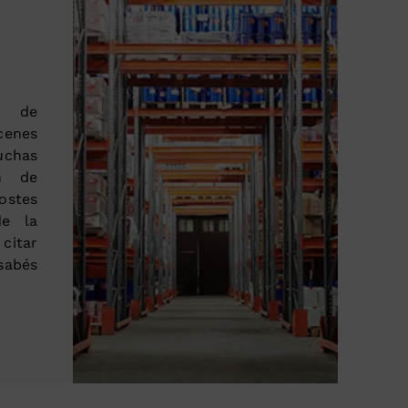
o de
cenes
chas
ón de
ostes
de la
 citar
abés